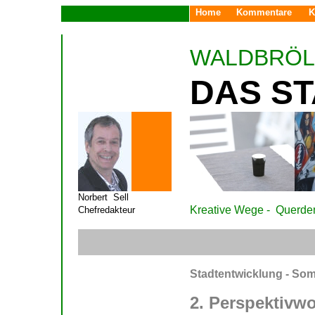
Home
Kommentare
K
WALDBRÖL
D
AS S
Norbert Sell
Kreative Wege - Querde
Chefredakteur
Stadtentwicklung - So
2. Perspektivwo